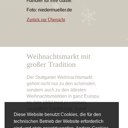
Händler für ihre Gäste.
Foto: niedermueller.de
Zurück zur Übersicht
Weihnachtsmarkt mit
großer Tradition
Der Stuttgarter Weihnachtsmarkt
gehört nicht nur zu den schönsten,
sondern auch zu den ältesten
Weihnachtsmärkten in ganz Europa.
Im Jahr 1692 fand er erstmals
urkundlich Erwähnung. Seine
Diese Website benutzt Cookies, die für den
Wurzeln reichen jedoch weiter
zurück.
technischen Betrieb der Website erforderlich