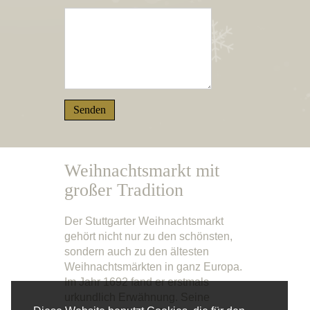
Weihnachtsmarkt mit
großer Tradition
Der Stuttgarter Weihnachtsmarkt
gehört nicht nur zu den schönsten,
sondern auch zu den ältesten
Weihnachtsmärkten in ganz Europa.
Im Jahr 1692 fand er erstmals
urkundlich Erwähnung. Seine