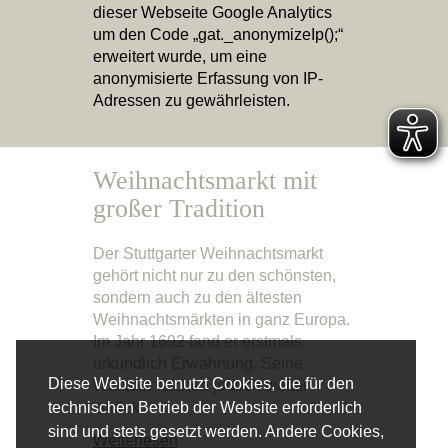
dieser Webseite Google Analytics
um den Code „gat._anonymizeIp();“
erweitert wurde, um eine
anonymisierte Erfassung von IP-
Adressen zu gewährleisten.
Weihnachtsmarkt mit
großer Tradition
Der Stuttgarter Weihnachtsmarkt
gehört nicht nur zu den schönsten,
sondern auch zu den ältesten
Weihnachtsmärkten in ganz Europa.
Im Jahr 1692 fand er erstmals
urkundlich Erwähnung. Seine
Diese Website benutzt Cookies, die für den
Wurzeln reichen jedoch weiter
zurück.
technischen Betrieb der Website erforderlich
sind und stets gesetzt werden. Andere Cookies,
Weiterlesen