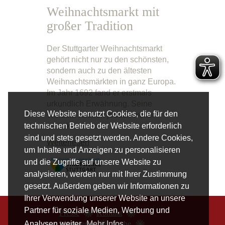
Weihnachtsmarkt mit
großer Tradition
Der Stuttgarter Weihnachtsmarkt
gehört nicht nur zu den schönsten,
sondern auch zu den ältesten
Weihnachtsmärkten in ganz Europa.
Im Jahr 1692 fand er erstmals
urkundlich Erwähnung. Seine
Diese Website benutzt Cookies, die für den
Wurzeln reichen jedoch weiter
zurück.
technischen Betrieb der Website erforderlich
sind und stets gesetzt werden. Andere Cookies,
Weiterlesen
um Inhalte und Anzeigen zu personalisieren
und die Zugriffe auf unsere Website zu
analysieren, werden nur mit Ihrer Zustimmung
gesetzt. Außerdem geben wir Informationen zu
Ihrer Verwendung unserer Website an unsere
Partner für soziale Medien, Werbung und
Presse
Kontakt
Musizieren
Suche
Analysen weiter.
Mehr Infos