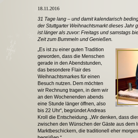
18.11.2016
31 Tage lang – und damit kalendarisch bedingt
der Stuttgarter Weihnachtsmarkt dieses Jahr 
ist länger als zuvor: Freitags und samstags bi
Zeit zum Bummeln und Genießen.
„Es ist zu einer guten Tradition
geworden, dass die Menschen
gerade in den Abendstunden,
das besondere Flair des
Weihnachtsmarkes für einen
Besuch nutzen. Dem möchten
wir Rechnung tragen, in dem wir
an den Wochenenden abends
eine Stunde länger öffnen, also
bis 22 Uhr“, begründet Andreas
Kroll die Entscheidung. „Wir denken, dass die
zwischen den Wünschen der Gäste aus dem I
Marktbeschickern, die traditionell eher morge
begrüßen.“