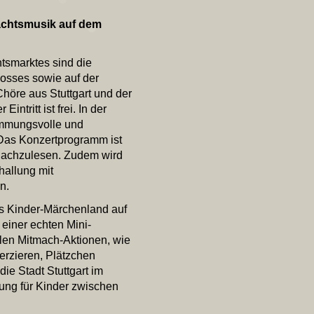
achtsmusik auf dem
tsmarktes sind die
losses sowie auf der
öre aus Stuttgart und der
ntritt ist frei. In der
immungsvolle und
. Das Konzertprogramm ist
 nachzulesen. Zudem wird
hallung mit
en.
as Kinder-Märchenland auf
einer echten Mini-
elen Mitmach-Aktionen, wie
rzieren, Plätzchen
ie Stadt Stuttgart im
ung für Kinder zwischen