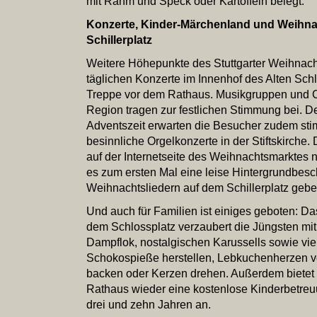
mit Rahm und Speck oder Kartoffeln belegt.
Konzerte, Kinder-Märchenland und Weihn
Schillerplatz
Weitere Höhepunkte des Stuttgarter Weihnach
täglichen Konzerte im Innenhof des Alten Sch
Treppe vor dem Rathaus. Musikgruppen und Ch
Region tragen zur festlichen Stimmung bei. Der Ei
Adventszeit erwarten die Besucher zudem st
besinnliche Orgelkonzerte in der Stiftskirche
auf der Internetseite des Weihnachtsmarktes
es zum ersten Mal eine leise Hintergrundbesc
Weihnachtsliedern auf dem Schillerplatz geb
Und auch für Familien ist einiges geboten: D
dem Schlossplatz verzaubert die Jüngsten mit 
Dampflok, nostalgischen Karussells sowie vi
Schokospieße herstellen, Lebkuchenherzen ve
backen oder Kerzen drehen. Außerdem bietet d
Rathaus wieder eine kostenlose Kinderbetreu
drei und zehn Jahren an.