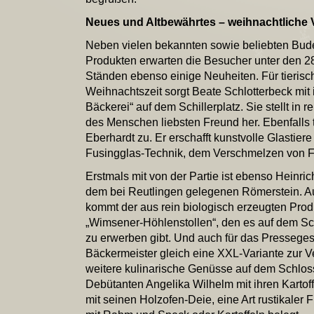
Neues und Altbewährtes – weihnachtliche Vi
Neben vielen bekannten sowie beliebten Bud
Produkten erwarten die Besucher unter den 2
Ständen ebenso einige Neuheiten. Für tierisc
Weihnachtszeit sorgt Beate Schlotterbeck mit 
Bäckerei“ auf dem Schillerplatz. Sie stellt in 
des Menschen liebsten Freund her. Ebenfalls t
Eberhardt zu. Er erschafft kunstvolle Glastier
Fusingglas-Technik, dem Verschmelzen von Fl
Erstmals mit von der Partie ist ebenso Heinri
dem bei Reutlingen gelegenen Römerstein. A
kommt der aus rein biologisch erzeugten Prod
„Wimsener-Höhlenstollen“, den es auf dem Sch
zu erwerben gibt. Und auch für das Presseges
Bäckermeister gleich eine XXL-Variante zur Ve
weitere kulinarische Genüsse auf dem Schlos
Debütanten Angelika Wilhelm mit ihren Kartof
mit seinen Holzofen-Deie, eine Art rustikale