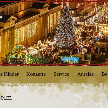
r Kinder
Konzerte
Service
Anreise
Be
beim