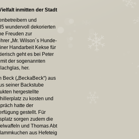
elfalt inmitten der Stadt
enbetreibern und
85 wundervoll dekorierten
he Freuden zur
ihrer „Mr. Wilson´s Hunde-
reiner Handarbeit Kekse für
ierisch geht es bei Peter
e mit der sogenannten
achglas, her.
ch Beck („BeckaBeck“) aus
us seiner Backstube
ukten hergestellte
illerplatz zu kosten und
präch hatte der
rfügung gestellt. Für
splatz sorgen zudem die
felwaffeln und Thomas Abt
r Flammkuchen aus Hefeteig