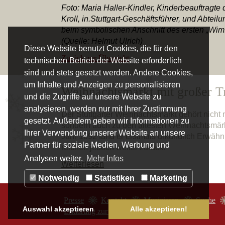
Foto: Maria Haller-Kindler, Kinderbeauftragte 
Kroll, in.Stuttgart-Geschäftsführer, und Abteil
beim symbolischen Anschnitt des ersten „Wim
(Quelle: Helmut Ulrich)
Diese Website benutzt Cookies, die für den
Zurück zur Übersicht
technischen Betrieb der Website erforderlich
sind und stets gesetzt werden. Andere Cookies,
um Inhalte und Anzeigen zu personalisieren
Weihnachtsmarkt mit großer Tr
und die Zugriffe auf unsere Website zu
analysieren, werden nur mit Ihrer Zustimmung
Der Stuttgarter Weihnachtsmarkt gehört nicht 
gesetzt. Außerdem geben wir Informationen zu
sondern auch zu den ältesten Weihnachtsmärk
Ihrer Verwendung unserer Website an unsere
Jahr 1692 fand er erstmals urkundlich Erwäh
Partner für soziale Medien, Werbung und
reichen jedoch weiter zurück.
Analysen weiter.
Mehr Infos
Weiterlesen
Notwendig
Statistiken
Marketing
Presse
Kontakt
Musizieren
Suche
Auswahl akzeptieren
Alle akzeptieren!
Erklärung zur Barrierefreiheit
Impressum