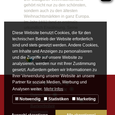
gehört nicht nur zu den schönsten,
sondern auch zu den ältesten
Weihnachtsmärkten in ganz Europa.
Im Jahr 1692 fand er erstmals
urkundlich Erwähnung. Seine
Diese Website benutzt Cookies, die für den
Wurzeln reichen jedoch weiter
zurück.
technischen Betrieb der Website erforderlich
sind und stets gesetzt werden. Andere Cookies,
Weiterlesen
um Inhalte und Anzeigen zu personalisieren
und die Zugriffe auf unsere Website zu
analysieren, werden nur mit Ihrer Zustimmung
gesetzt. Außerdem geben wir Informationen zu
Ihrer Verwendung unserer Website an unsere
Partner für soziale Medien, Werbung und
Presse
Kontakt
Musizieren
Suche
Analysen weiter.
Mehr Infos
Datenschutz
Notwendig
Statistiken
Marketing
Erklärung zur
Barrierefreiheit
Impressum
Auswahl akzeptieren
Alle akzeptieren!