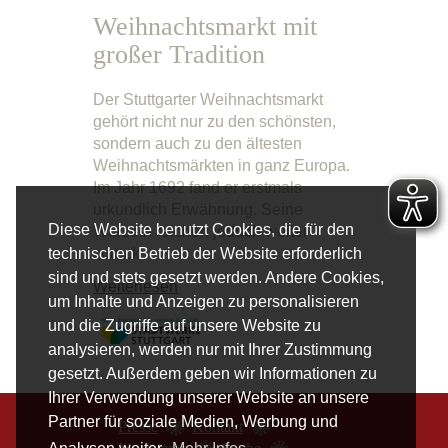
Weihnachtsmarkt mit
großer Tradition
Der Stuttgarter Weihnachtsmarkt
gehört nicht nur zu den schönsten,
sondern auch zu den ältesten
Weihnachtsmärkten in ganz Europa.
Im Jahr 1692 fand er erstmals
urkundlich Erwähnung. Seine
Diese Website benutzt Cookies, die für den
Wurzeln reichen jedoch weiter
zurück.
technischen Betrieb der Website erforderlich
sind und stets gesetzt werden. Andere Cookies,
Weiterlesen
um Inhalte und Anzeigen zu personalisieren
und die Zugriffe auf unsere Website zu
analysieren, werden nur mit Ihrer Zustimmung
gesetzt. Außerdem geben wir Informationen zu
Ihrer Verwendung unserer Website an unsere
Partner für soziale Medien, Werbung und
Presse
Kontakt